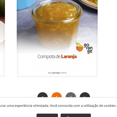
<
>
1
2
segurar uma experiência otimizada. Você concorda com a utilização de cooki
BR 290 - Km 392 CEP 97300-000 Santa Margarida do Sul - RS